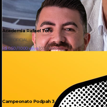
Academia Rafael Toro
REAL OFICIAL
R$ 0,50 / 1.000 views
·
103
creators
Campeonato Podpah 3.0