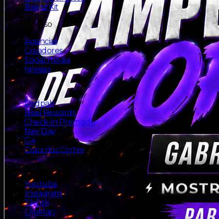
Brand Kit
Casos de uso
Agencias
Creadores
Social media
Iglesias
Cases
Podpah
Real Rewards
Check-in Premiado
Ney Day
G4
Copa dos Cortes
Nuestras Redes
Youtube
Instagram
TikTok
ClipMap