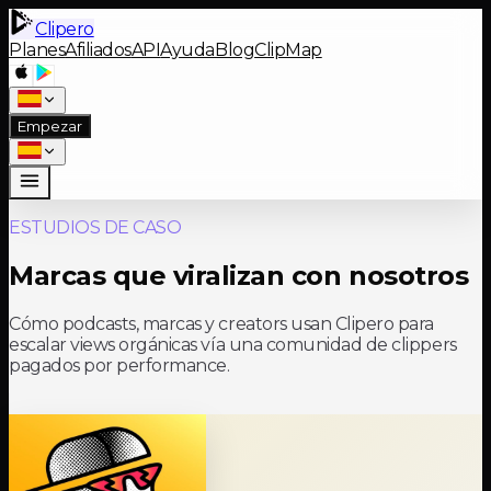
Clipero
Planes
Afiliados
API
Ayuda
Blog
ClipMap
Empezar
ESTUDIOS DE CASO
Marcas que viralizan con nosotros
Cómo podcasts, marcas y creators usan Clipero para
escalar views orgánicas vía una comunidad de clippers
pagados por performance.