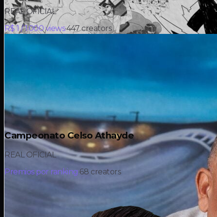
REAL OFICIAL
R$ 1 / 1.000 views
·
447
creators
Campeonato Celso Athayde
REAL OFICIAL
Premios por ranking
·
68
creators
R$ 15K
en premios