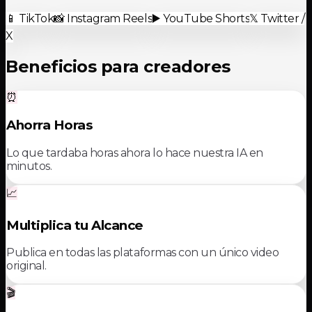
📱
TikTok
📸
Instagram Reels
▶️
YouTube Shorts
𝕏
Twitter /
X
Beneficios para creadores
⏰
Ahorra Horas
Lo que tardaba horas ahora lo hace nuestra IA en
minutos.
📈
Multiplica tu Alcance
Publica en todas las plataformas con un único video
original.
🎬