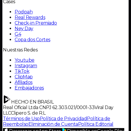
Cases
Podpah
Real Rewards
Check-in Premiado
Ney Day
G4
Copa dos Cortes
Nuestras Redes
Youtube
Instagram
TikTok
ClipMap
Afiliados
Embajadores
HECHO EN BRASIL
Real Oficial Ltda CNPJ 62.303.021/0001-33
Viral Day
LLC
Clipero S. de R.L
Términos de Uso
Política de Privacidad
Política de
Reembolso
Eliminación de Cuenta
Política Editorial