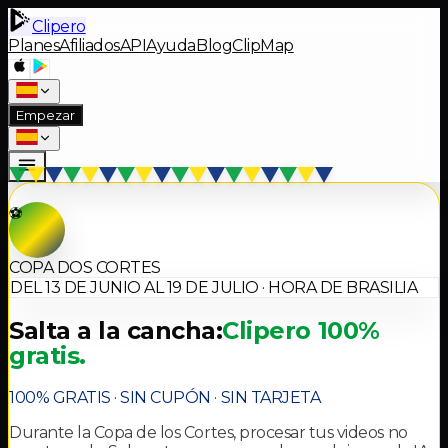
Clipero
Planes
Afiliados
API
Ayuda
Blog
ClipMap
Empezar
⚽
COPA DOS CORTES
DEL 13 DE JUNIO AL 19 DE JULIO · HORA DE BRASILIA
Salta a la cancha:
Clipero 100%
gratis.
100% GRATIS · SIN CUPÓN · SIN TARJETA
Durante la Copa de los Cortes, procesar tus videos no