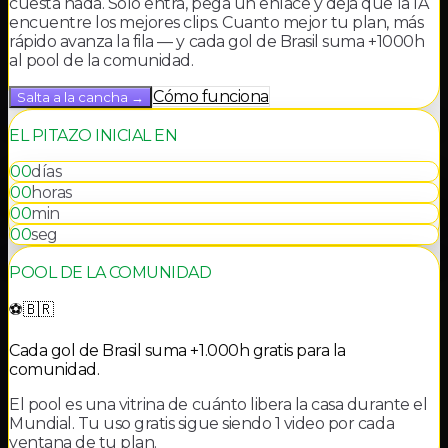
cuesta nada. Solo entra, pega un enlace y deja que la IA
encuentre los mejores clips. Cuanto mejor tu plan, más
rápido avanza la fila — y cada gol de Brasil suma +1000h
al pool de la comunidad.
Cómo funciona
Salta a la cancha
→
EL PITAZO INICIAL EN
00
días
00
horas
00
min
00
seg
POOL DE LA COMUNIDAD
⚽🇧🇷
Cada gol de Brasil suma +1.000h gratis para la
comunidad.
El pool es una vitrina de cuánto libera la casa durante el
Mundial. Tu uso gratis sigue siendo 1 video por cada
ventana de tu plan.